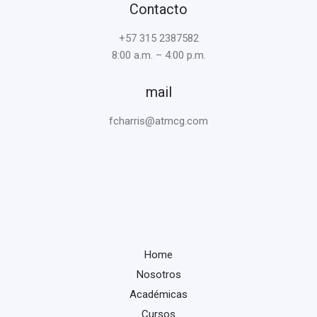
Contacto
+57 315 2387582
8:00 a.m. – 4:00 p.m.
mail
fcharris@atmcg.com
Home
Nosotros
Académicas
Cursos